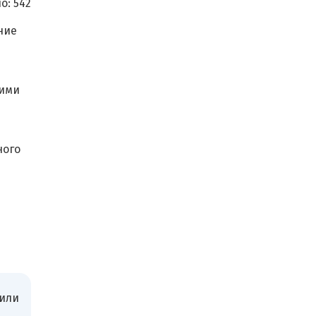
о:
542
ние
кими
ного
 или