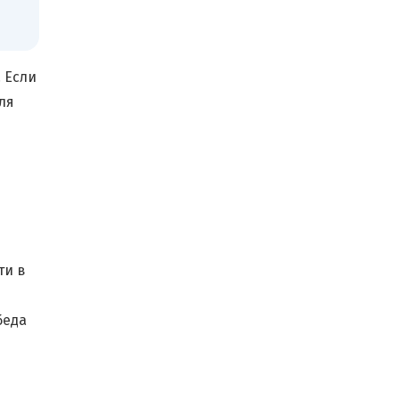
 Если
ля
ти в
беда