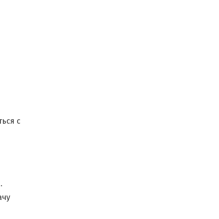
ться с
.
ачу