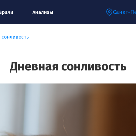
Санкт-П
Врачи
Анализы
 сонливость
Запишитесь на консультацию к
специалисту
Дневная сонливость
Ваше имя:*
Ваш телефон:*
Ваш e-mail:*