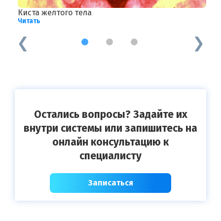
Киста желтого тела
М
Читать
Ч
1
2
3
Остались вопросы? Задайте их
внутри системы или запишитесь на
онлайн консультацию к
специалисту
Записаться