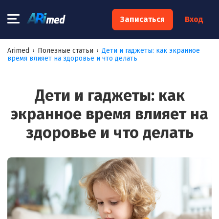
×
Записаться
Вход
Запишитесь на консультацию к
Arimed
›
Полезные статьи
›
Дети и гаджеты: как экранное
время влияет на здоровье и что делать
специалисту
Ваше имя:*
Дети и гаджеты: как
экранное время влияет на
Ваш телефон:*
здоровье и что делать
Ваш e-mail:*
Я согласен на
обработку моих персональных данных