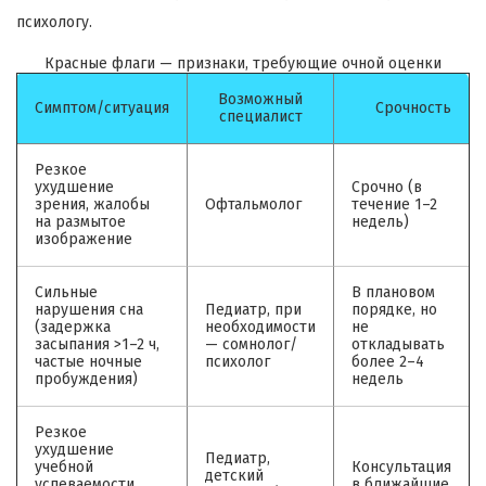
психологу.
Красные флаги — признаки, требующие очной оценки
Возможный
Симптом/ситуация
Срочность
специалист
Резкое
ухудшение
Срочно (в
зрения, жалобы
Офтальмолог
течение 1–2
на размытое
недель)
изображение
Сильные
В плановом
нарушения сна
Педиатр, при
порядке, но
(задержка
необходимости
не
засыпания >1–2 ч,
— сомнолог/
откладывать
частые ночные
психолог
более 2–4
пробуждения)
недель
Резкое
ухудшение
Педиатр,
учебной
Консультация
детский
успеваемости,
в ближайшие