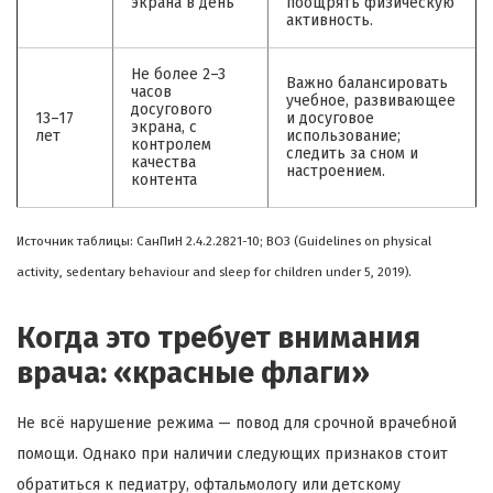
экрана в день
поощрять физическую
активность.
Не более 2–3
Важно балансировать
часов
учебное, развивающее
досугового
13–17
и досуговое
экрана, с
лет
использование;
контролем
следить за сном и
качества
настроением.
контента
Источник таблицы: СанПиН 2.4.2.2821-10; ВОЗ (Guidelines on physical
activity, sedentary behaviour and sleep for children under 5, 2019).
Когда это требует внимания
врача: «красные флаги»
Не всё нарушение режима — повод для срочной врачебной
помощи. Однако при наличии следующих признаков стоит
обратиться к педиатру, офтальмологу или детскому