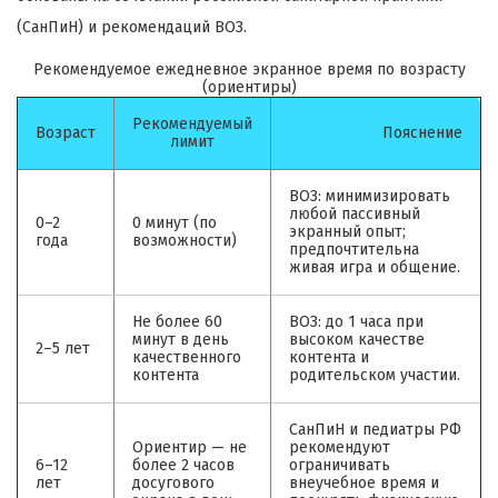
(СанПиН) и рекомендаций ВОЗ.
Рекомендуемое ежедневное экранное время по возрасту
(ориентиры)
Рекомендуемый
Возраст
Пояснение
лимит
ВОЗ: минимизировать
любой пассивный
0–2
0 минут (по
экранный опыт;
года
возможности)
предпочтительна
живая игра и общение.
Не более 60
ВОЗ: до 1 часа при
минут в день
высоком качестве
2–5 лет
качественного
контента и
контента
родительском участии.
СанПиН и педиатры РФ
Ориентир — не
рекомендуют
6–12
более 2 часов
ограничивать
лет
досугового
внеучебное время и