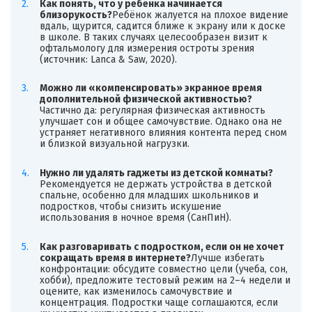
Как понять, что у ребёнка начинается
близорукость?
Ребёнок жалуется на плохое видение
вдаль, щурится, садится ближе к экрану или к доске
в школе. В таких случаях целесообразен визит к
офтальмологу для измерения остроты зрения
(источник: Lanca & Saw, 2020).
Можно ли «компенсировать» экранное время
дополнительной физической активностью?
Частично да: регулярная физическая активность
улучшает сон и общее самочувствие. Однако она не
устраняет негативного влияния контента перед сном
и близкой визуальной нагрузки.
Нужно ли удалять гаджеты из детской комнаты?
Рекомендуется не держать устройства в детской
спальне, особенно для младших школьников и
подростков, чтобы снизить искушение
использования в ночное время (СанПиН).
Как разговаривать с подростком, если он не хочет
сокращать время в интернете?
Лучше избегать
конфронтации: обсудите совместно цели (учеба, сон,
хобби), предложите тестовый режим на 2–4 недели и
оцените, как изменилось самочувствие и
концентрация. Подростки чаще соглашаются, если