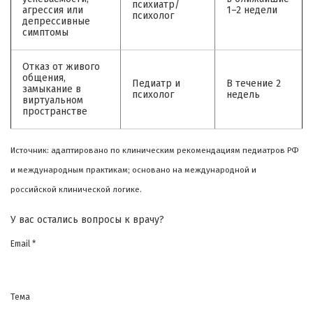
психиатр/
агрессия или
1–2 недели
психолог
депрессивные
симптомы
Отказ от живого
общения,
Педиатр и
В течение 2
замыкание в
психолог
недель
виртуальном
пространстве
Источник: адаптировано по клиническим рекомендациям педиатров РФ
и международным практикам; основано на международной и
российской клинической логике.
У вас остались вопросы к врачу?
Email *
Тема