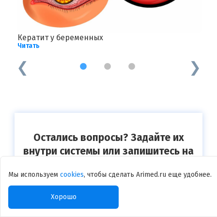
Кератит у беременных
Т
Читать
Ч
1
2
3
Остались вопросы? Задайте их
внутри системы или запишитесь на
онлайн консультацию к
Мы используем
cookies
, чтобы сделать Arimed.ru еще удобнее.
специалисту
Хорошо
Записаться