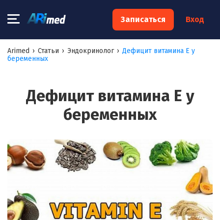
×
Записаться
Вход
Запишитесь на консультацию к
Arimed
›
Статьи
›
Эндокринолог
›
Дефицит витамина Е у
беременных
специалисту
Ваше имя:*
Дефицит витамина Е у
беременных
Ваш телефон:*
Ваш e-mail:*
Я согласен на
обработку моих персональных данных