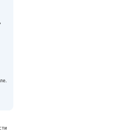
ь
ле.
сти