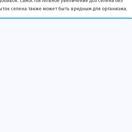
бавок. Самостоятельное увеличение доз селена без
быток селена также может быть вредным для организма.