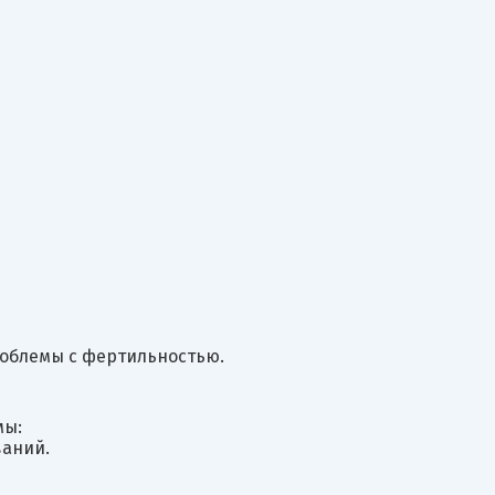
роблемы с фертильностью.
мы:
аний.