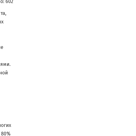
о:
602
та,
ых
ые
иями.
ьной
ногих
о 80%