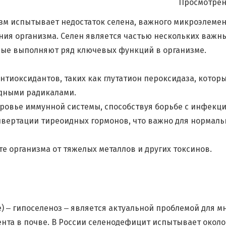
Просмотрен
изм испытывает недостаток селена, важного микроэлемен
ия организма. Селен является частью нескольких важн
рые выполняют ряд ключевых функций в организме.
нтиоксидантов, таких как глутатион пероксидаза, котор
дными радикалами.
ровье иммунной системы, способствуя борьбе с инфекц
нвертации тиреоидных гормонов, что важно для нормал
те организма от тяжелых металлов и других токсинов.
) ‒ гипоселеноз ‒ является актуальной проблемой для м
нта в почве. В России селенодефицит испытывает окол