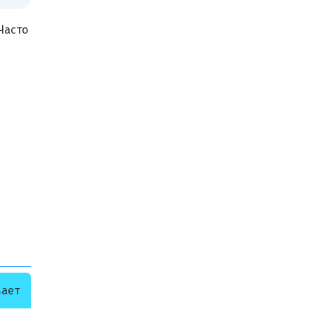
Часто
вает