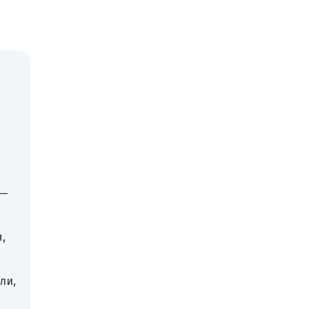
 —
,
ли,