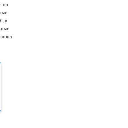
: по
ные
, у
ждые
повода