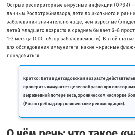
Острые респираторные вирусные инфекции (ОРВИ) — 
данным Роспотребнадзора, дети дошкольного и ранн
заболевания значительно чаще, чем взрослые (эпиде
детей младшего возраста в среднем бывает 6–8 прост
1–2 месяца (CDC, обзор заболеваемости). В этой стат
для обследования иммунитета, какие «красные флажки
понадобиться.
Кратко:
Дети в детсадовском возрасте действитель
проверить иммунитет целесообразно при повторных
выраженной потерe веса, хроническом насморке бол
(Роспотребнадзор; клинические рекомендации).
О чём речь: что такое «