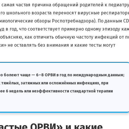
самая частая причина обращений родителей к педиатру
его школьного возраста переносят вирусные респиратор
миологические обзоры Роспотребнадзора). По данным CDC
уд в год, что соответствует примерно одному эпизоду ка
ье объясняю, как отличить обычную частоту инфекций от 
» не оставлять без внимания и какие тесты могут
но болеют чаще — 6–8 ОРВИ в год по международным данным;
 тяжёлых, затяжных или осложнённых инфекциях, при
ее 6 недель или неэффективности стандартной терапии
частые ОРВИ» и какие