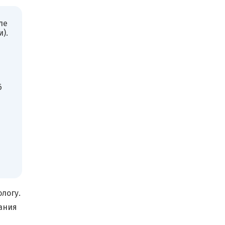
ле
).
6
логу.
ания