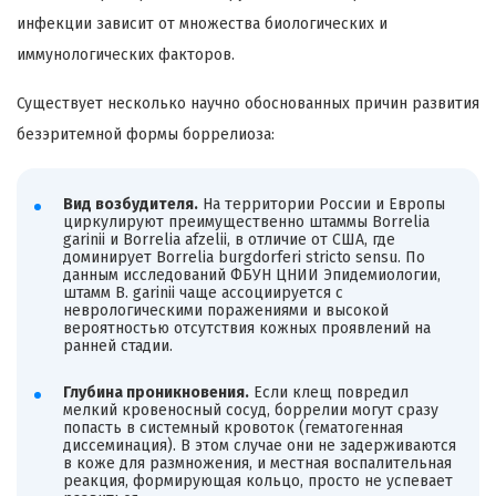
инфекции зависит от множества биологических и
иммунологических факторов.
Существует несколько научно обоснованных причин развития
безэритемной формы боррелиоза:
Вид возбудителя.
На территории России и Европы
циркулируют преимущественно штаммы Borrelia
garinii и Borrelia afzelii, в отличие от США, где
доминирует Borrelia burgdorferi stricto sensu. По
данным исследований ФБУН ЦНИИ Эпидемиологии,
штамм B. garinii чаще ассоциируется с
неврологическими поражениями и высокой
вероятностью отсутствия кожных проявлений на
ранней стадии.
Глубина проникновения.
Если клещ повредил
мелкий кровеносный сосуд, боррелии могут сразу
попасть в системный кровоток (гематогенная
диссеминация). В этом случае они не задерживаются
в коже для размножения, и местная воспалительная
реакция, формирующая кольцо, просто не успевает