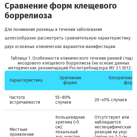
Сравнение форм клещевого
боррелиоза
Для понимания разницы в течении заболевания
целесообразно рассмотреть сравнительную характеристику
двух основных клинических вариантов манифестации.
Таблица 1. Особенности клинического течения ранней стадии
иксодового клещевого боррелиоза (на основе данных
методических рекомендаций Роспотребнадзора МУ 3.1.3012-12)
Эритемная
Безэритемна
Характеристика
форма
форм
Частота
55–80%
20–45% случаев
встречаемости
случаев
Кольцевидная
Отсутствуют или
эритема (>5
наблюдается
см),
неспецифическая
Местные
локальный
реакция на укус
проявления
зуд, чувство
(пятно до 1-2 см,