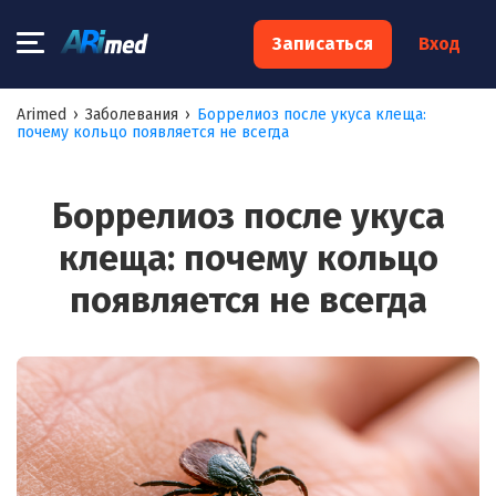
×
Записаться
Вход
Запишитесь на консультацию к
Arimed
›
Заболевания
›
Боррелиоз после укуса клеща:
почему кольцо появляется не всегда
специалисту
Ваше имя:*
Боррелиоз после укуса
клеща: почему кольцо
Ваш телефон:*
появляется не всегда
Ваш e-mail:*
Я согласен на
обработку моих персональных данных