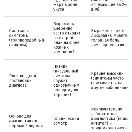
жара в зоне
исчезающее за 2-3
укуса
дня)
Выражены
умеренно,
Системные
Выражены ярко:
часто отходят
симптомы
лихорадка, миалгия,
на второй
(гриппоподобный
головная боль,
план на фоне
синдром)
лимфаденопатия
кожных
изменений
Низкий
(визуальный
Крайне высокий
Риск поздней
симптом
(симптомы часто
постановки
служит
списываются на
диагноза
однозначным
другие заболевания)
поводом для
терапии)
Исключительно
лабораторная
Основа для
Клинический
диагностика (поиск
диагностики в
осмотр
антител) и
первые 2 недели
эпидемиологически