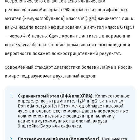
«серологического окна». Согласно клиническим
рекомендациям Минздрава РФ, выработка специфических
антител (иммуноглобулинов) класса M (IgM) начинается лишь
на 2–3 неделе после инфицирования, а антител класса G (IgG)
— через 4–6 недель. Сдача крови на антитела в первые дни
после укуса абсолютно неинформативна и с высокой долей
вероятности покажет ложноотрицательный результат.
Современный стандарт диагностики болезни Лайма в России
и мире подразумевает двухэтапный подход:
Скрининговый этап (ИФА или ХЛИА).
Количественное
определение титра антител IgM и IgG к антигенам
Borrelia burgdorferi. Этот метод обладает высокой
чувствительностью, но может давать перекрестные
ложноположительные реакции при наличии у
пациента аутоиммунных патологий, вируса
Эпштейна-Барр или сифилиса.
Подтверждающий этап (Иммуноблот).
Назначается