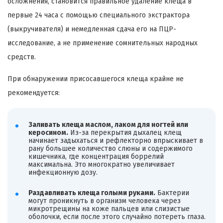
осложнения, становится правильное удаление клеща в
первые 24 часа с помощью специального экстрактора
(выкручивателя) и немедленная сдача его на ПЦР-
исследование, а не применение сомнительных народных
средств.
При обнаружении присосавшегося клеща крайне не
рекомендуется:
Заливать клеща маслом, лаком для ногтей или
керосином.
Из-за перекрытия дыхалец клещ
начинает задыхаться и рефлекторно впрыскивает в
рану большее количество слюны и содержимого
кишечника, где концентрация боррелий
максимальна. Это многократно увеличивает
инфекционную дозу.
Раздавливать клеща голыми руками.
Бактерии
могут проникнуть в организм человека через
микротрещины на коже пальцев или слизистые
оболочки, если после этого случайно потереть глаза.