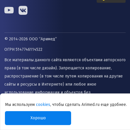
© 2014-2026 ООО “Аримед”
ОГРН 5147746114522
Все материалы данного сайта являются объектами авторского
права (в том числе дизайн). Запрещается копирование,
распространение (в том числе путем копирования на другие
сайты и ресурсы в Интернете) или любое иное
использование информации и объектов без
предварительного согласия правообладателя. Информация,
Мы используем
cookies
, чтобы сделать Arimed.ru еще удобнее.
представленная на сайте не заменяет прием врача и не
может быть использована для назначения лечения и
Хорошо
постановки диагноза.