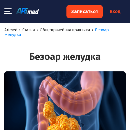
×
Записаться
Вход
Запишитесь на консультацию к
Arimed
›
Статьи
›
Общеврачебная практика
›
Безоар
желудка
специалисту
Ваше имя:*
Безоар желудка
Ваш телефон:*
Ваш e-mail:*
Я согласен на
обработку моих персональных данных