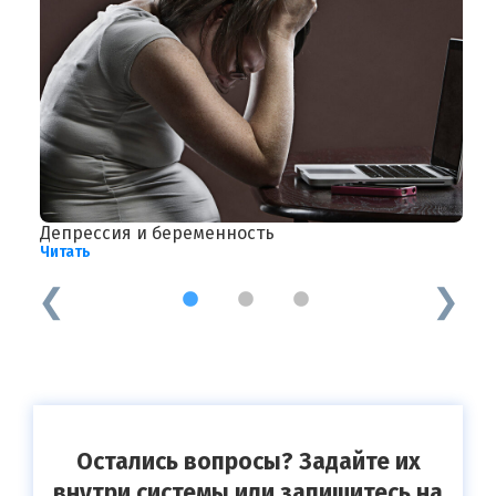
Депрессия и беременность
Н
Читать
Ч
1
2
3
Остались вопросы? Задайте их
внутри системы или запишитесь на