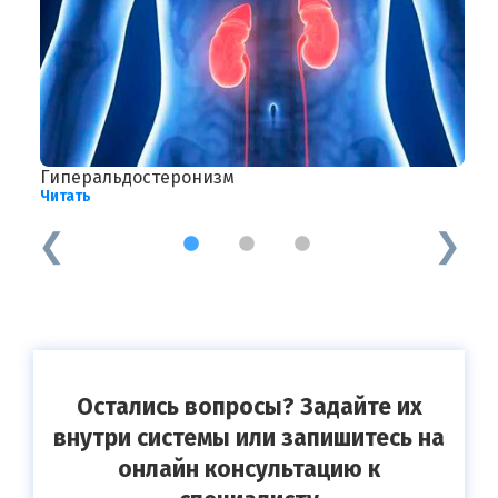
Гиперальдостеронизм
О
Читать
Ч
1
2
3
Остались вопросы? Задайте их
внутри системы или запишитесь на
онлайн консультацию к