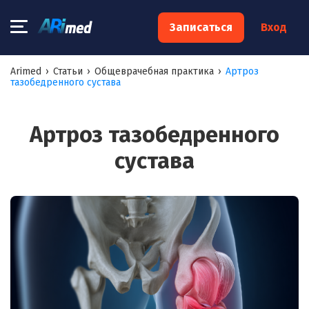
×
Записаться
Вход
Запишитесь на консультацию к
Arimed
›
Статьи
›
Общеврачебная практика
›
Артроз
тазобедренного сустава
специалисту
Ваше имя:*
Артроз тазобедренного
сустава
Ваш телефон:*
Ваш e-mail:*
Я согласен на
обработку моих персональных данных