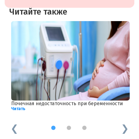
Читайте также
Почечная недостаточность при беременности
А
Читать
о
Ч
1
2
3