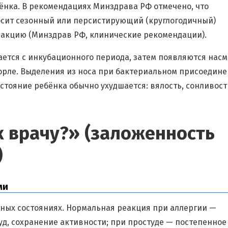
ёнка. В рекомендациях Минздрава РФ отмечено, что
осит сезонный или персистирующий (круглогодичный)
еакцию (Минздрав РФ, клинические рекомендации).
ется с инкубационного периода, затем появляются насм
горле. Выделения из носа при бактериальном присоедин
стояние ребёнка обычно ухудшается: вялость, сонливост
к врачу?» (заложенность
)
ми
зных состояниях. Нормальная реакция при аллергии —
уд, сохранение активности; при простуде — постепенное