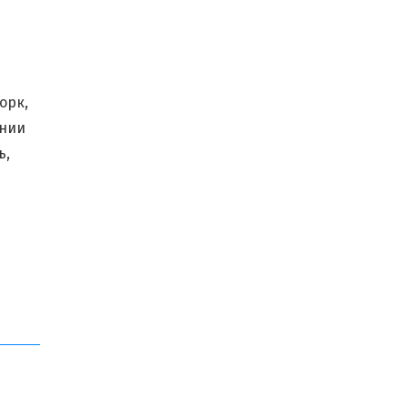
орк,
ении
ь,