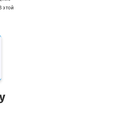
В этой
у