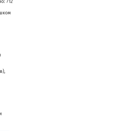
о:
712
ишком
и
в),
и