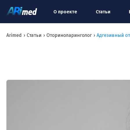
О проекте
Статьи
Arimed
›
Статьи
›
Оториноларинголог
›
Адгезивный о