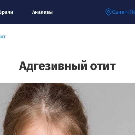
Санкт-П
Врачи
Анализы
тит
Запишитесь на консультацию к
специалисту
Адгезивный отит
Ваше имя:*
Ваш телефон:*
Ваш e-mail:*