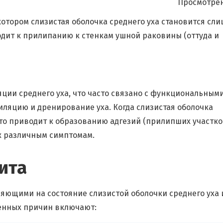
Просмотрен
котором слизистая оболочка среднего уха становится сл
одит к прилипанию к стенкам ушной раковины (оттуда и
яции среднего уха, что часто связано с функциональным
иляцию и дренирование уха. Когда слизистая оболочка
то приводит к образованию адгезий (прилипших участко
 к различным симптомам.
ита
яющими на состояние слизистой оболочки среднего уха 
енных причин включают: