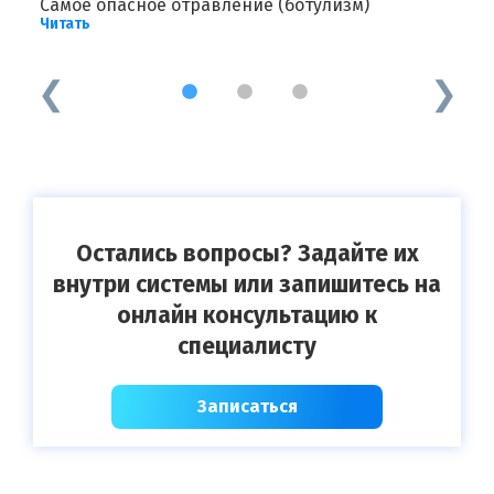
Самое опасное отравление (ботулизм)
Б
Читать
Ч
1
2
3
Остались вопросы? Задайте их
внутри системы или запишитесь на
онлайн консультацию к
специалисту
Записаться